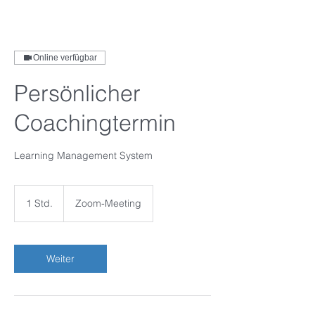
Online verfügbar
Persönlicher
Coachingtermin
Learning Management System
1 Std.
1
Zoom-Meeting
S
t
d
Weiter