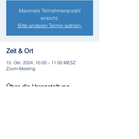
Maximale Teilnehmeranzahl
erreicht.
Bitte anderen Termin wählen.
Zeit & Ort
15. Okt. 2024, 10:00 – 11:00 MESZ
Zoom-Meeting
Über die Veranstaltung
Leistungen, die dir so keine andere
Ausbildung bietet:
Lernen von den Besten: 8 der
renommiertesten
Wissenschaftler:innen unserer Zeit.
Aktuelle Erkenntnisse der