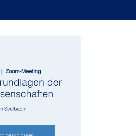
 |  
Zoom-Meeting
undlagen der
senschaften
en Seelbach
g geschlossen