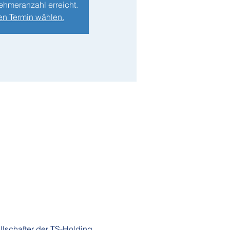
ehmeranzahl erreicht.
en Termin wählen.
llschafter der TS-Holding