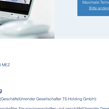
Maximale Teiln
Bitte ander
00 MEZ
g
(Geschäftsführender Gesellschafter TS-Holding GmbH):
senschaftler, Neurowissenschaften und geschäftsführender Gese