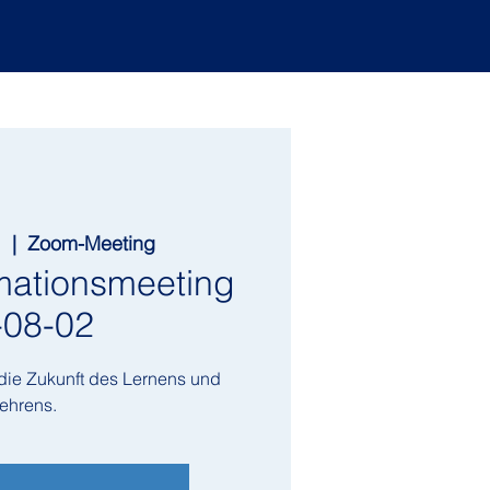
.
  |  
Zoom-Meeting
mationsmeeting
-08-02
die Zukunft des Lernens und
ehrens.