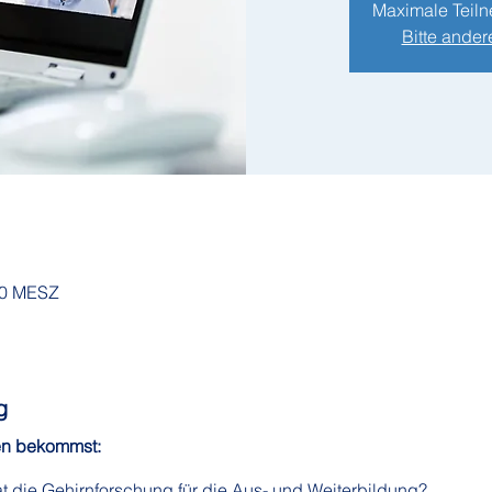
Maximale Teiln
Bitte ander
:00 MESZ
g
ten bekommst:
 die Gehirnforschung für die Aus- und Weiterbildung?