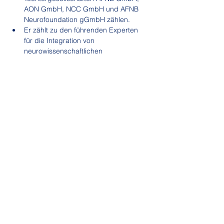
AON GmbH, NCC GmbH und AFNB 
Neurofoundation gGmbH zählen.
Er zählt zu den führenden Experten 
für die Integration von 
neurowissenschaftlichen 
Erkenntnissen im Bereich der Aus- 
und Weiterbildung.
Darüber hinaus ist er ein gefragter 
Ansprechpartner zum Thema 
"Zukunftsorientiertes Lernen und 
Lehren" in Verbindung mit modernen 
Technologien.
Er ist Bestseller-Autor. Sein aktuelles 
Buch "
Future Learning
" ist ein Muß für 
alle Trainer, Berater und Coaches.
Seine Aufgabe versteht er als Brücke 
zwischen Wissenschaft und Wirtschaft 
und seine umfangreichen Aktivitäten 
stehen für eine bessere Zukunft im 
Bereich der Aus- und Weiterbildung 
und in der Persönlichkeitsentwicklung.