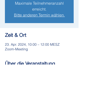
Maximale Teilnehmeranzahl
erreicht.
Bitte anderen Termin wählen.
Zeit & Ort
23. Apr. 2024, 10:00 – 12:00 MESZ
Zoom-Meeting
Über die Veranstaltung
Fragen, auf die du Antworten bekommst:
Welche Bedeutung hat die
Gehirnforschung für die Aus- und
Weiterbildung?
Welche Anforderungen stellt die
Zukunft an Trainer:innen,
Berater:innen oder Coaches?