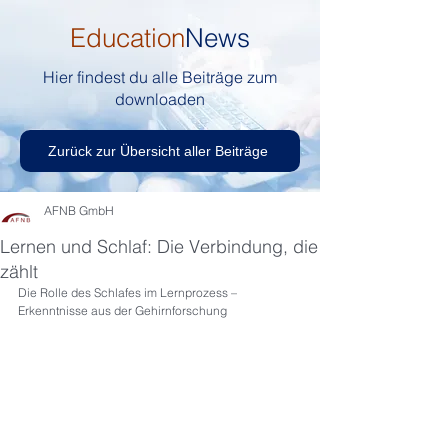
Education
News
Hier findest du alle Beiträge zum
downloaden
Zurück zur Übersicht aller Beiträge
AFNB GmbH
Lernen und Schlaf: Die Verbindung, die
zählt
Die Rolle des Schlafes im Lernprozess – 
Erkenntnisse aus der Gehirnforschung