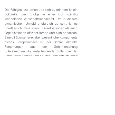
Die Fähigkeit zu lernen und sich zu erinnern ist ein 
Eckpfeiler des Erfolgs in einer sich ständig 
wandelnden Wirtschaftslandschaft. Um in diesem 
dynamischen Umfeld erfolgreich zu sein, ist es 
unerlässlich, dass sowohl Einzelpersonen als auch 
Organisationen effizient lernen und sich anpassen. 
Eine oft übersehene, aber wesentliche Komponente 
dieses Lernprozesses ist der Schlaf. Aktuelle 
Forschungen aus der Gehirnforschung 
unterstreichen die entscheidende Rolle, die der 
Schlaf beim Lernen und bei der Gedächtnisbildung 
spielt.
024 Lernen und Schlaf
.docx
DOCX herunterladen • 985KB