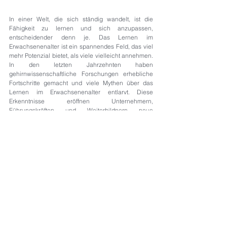
In einer Welt, die sich ständig wandelt, ist die 
Fähigkeit zu lernen und sich anzupassen, 
entscheidender denn je. Das Lernen im 
Erwachsenenalter ist ein spannendes Feld, das viel 
mehr Potenzial bietet, als viele vielleicht annehmen. 
In den letzten Jahrzehnten haben 
gehirnwissenschaftliche Forschungen erhebliche 
Fortschritte gemacht und viele Mythen über das 
Lernen im Erwachsenenalter entlarvt. Diese 
Erkenntnisse eröffnen Unternehmern, 
Führungskräften und Weiterbildnern neue 
Horizonte.
020 Lernen im Erwachsenenalter
.docx
DOCX herunterladen • 980KB