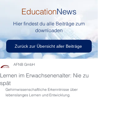
Education
News
Hier findest du alle Beiträge zum
downloaden
Zurück zur Übersicht aller Beiträge
AFNB GmbH
Lernen im Erwachsenenalter: Nie zu
spät
Gehirnwissenschaftliche Erkenntnisse über 
lebenslanges Lernen und Entwicklung.